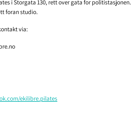
lates i Storgata 130, rett over gata for politistasjone
tt foran studio.
kontakt via:
ibre.no
k.com/ekilibre.pilates